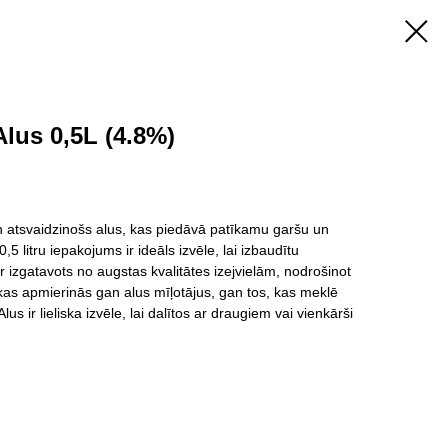
lus 0,5L (4.8%)
un atsvaidzinošs alus, kas piedāvā patīkamu garšu un
5 litru iepakojums ir ideāls izvēle, lai izbaudītu
 ir izgatavots no augstas kvalitātes izejvielām, nodrošinot
kas apmierinās gan alus mīļotājus, gan tos, kas meklē
s ir lieliska izvēle, lai dalītos ar draugiem vai vienkārši