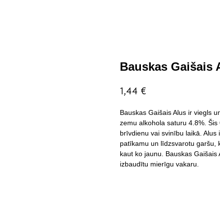
Bauskas Gaišais A
1,44
€
Bauskas Gaišais Alus ir viegls 
zemu alkohola saturu 4.8%. Šis 0,
brīvdienu vai svinību laikā. Alus
patīkamu un līdzsvarotu garšu, 
kaut ko jaunu. Bauskas Gaišais Alu
izbaudītu mierīgu vakaru.