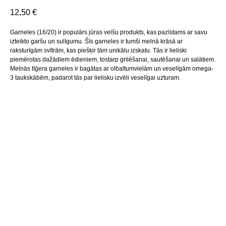
12,50
€
Garneles (16/20) ir populārs jūras velšu produkts, kas pazīstams ar savu
izteikto garšu un sulīgumu. Šīs garneles ir tumši melnā krāsā ar
raksturīgām svītrām, kas piešķir tām unikālu izskatu. Tās ir lieliski
piemērotas dažādiem ēdieniem, tostarp grilēšanai, sautēšanai un salātiem.
Melnās tīģera garneles ir bagātas ar olbaltumvielām un veselīgām omega-
3 taukskābēm, padarot tās par lielisku izvēli veselīgai uzturam.