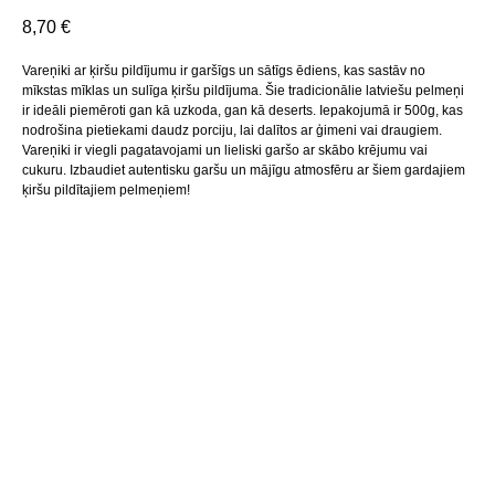
8,70
€
Vareņiki ar ķiršu pildījumu ir garšīgs un sātīgs ēdiens, kas sastāv no
mīkstas mīklas un sulīga ķiršu pildījuma. Šie tradicionālie latviešu pelmeņi
ir ideāli piemēroti gan kā uzkoda, gan kā deserts. Iepakojumā ir 500g, kas
nodrošina pietiekami daudz porciju, lai dalītos ar ģimeni vai draugiem.
Vareņiki ir viegli pagatavojami un lieliski garšo ar skābo krējumu vai
cukuru. Izbaudiet autentisku garšu un mājīgu atmosfēru ar šiem gardajiem
ķiršu pildītajiem pelmeņiem!