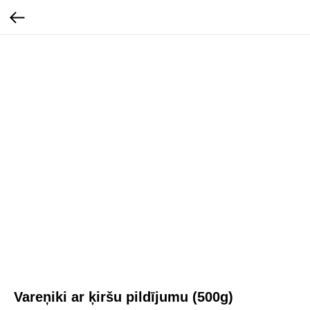
Vareņiki ar ķiršu pildījumu (500g)